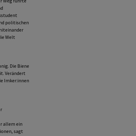
er Weg führte
nd
kstudent
und politischen
miteinander
die Welt
nig. Die Biene
t. Verändert
wie Imker:innen
r
r allem ein
ionen, sagt