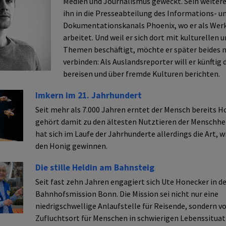
Medien und Journalismus geweckt. Sein weiter
ihn in die Presseabteilung des Informations- u
Dokumentationskanals Phoenix, wo er als Wer
arbeitet. Und weil er sich dort mit kulturellen 
Themen beschäftigt, möchte er später beides 
verbinden: Als Auslandsreporter will er künftig 
bereisen und über fremde Kulturen berichten.
Imkern im 21. Jahrhundert
Seit mehr als 7.000 Jahren erntet der Mensch bereits Ho
gehört damit zu den ältesten Nutztieren der Menschhei
hat sich im Laufe der Jahrhunderte allerdings die Art, 
den Honig gewinnen.
Die stille Heldin am Bahnsteig
Seit fast zehn Jahren engagiert sich Ute Honecker in de
Bahnhofsmission Bonn. Die Mission sei nicht nur eine
niedrigschwellige Anlaufstelle für Reisende, sondern vo
Zufluchtsort für Menschen in schwierigen Lebenssituat