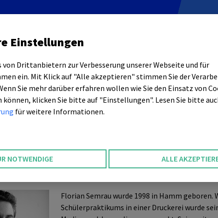
Werkstätten
Über Uns
e Einstellungen
 von Drittanbietern zur Verbesserung unserer Webseite und für
n ein. Mit Klick auf "Alle akzeptieren" stimmen Sie der Verarbe
enn Sie mehr darüber erfahren wollen wie Sie den Einsatz von Co
n können, klicken Sie bitte auf "Einstellungen". Lesen Sie bitte au
rung
für weitere Informationen.
UR NOTWENDIGE
ALLE AKZEPTIER
Florian Semrau wurde 1998 in Hamm geboren. 
Schülerpraktikums in einer Druckerei wurde sein