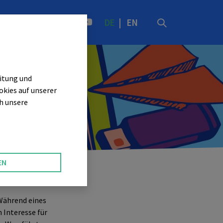
DE
|
EN
itung und
okies auf unserer
ch unsere
EN
Während eines
 Interesse für