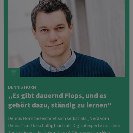
DENNIS HORN
„Es gibt dauernd Flops, und es
gehört dazu, ständig zu lernen“
Dennis Horn bezeichnet sich selbst als „Nerd vom
Dienst“ und beschäftigt sich als Digitalexperte mit dem
Journalismus der Zukunft. Im
WDR
Innovation Hub