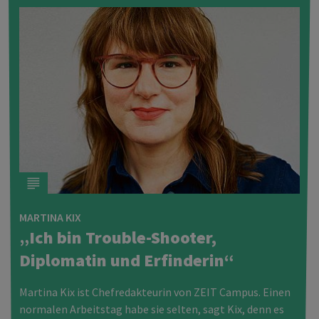
MARTINA KIX
„Ich bin Trouble-Shooter,
Diplomatin und Erfinderin“
Martina Kix ist Chefredakteurin von
ZEIT
Campus. Einen
normalen Arbeitstag habe sie selten, sagt Kix, denn es