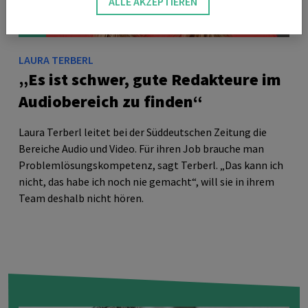
ALLE AKZEPTIEREN
LAURA TERBERL
„Es ist schwer, gute Redakteure im
Audiobereich zu finden“
Laura Terberl leitet bei der Süddeutschen Zeitung die
Bereiche Audio und Video. Für ihren Job brauche man
Problemlösungskompetenz, sagt Terberl. „Das kann ich
nicht, das habe ich noch nie gemacht“, will sie in ihrem
Team deshalb nicht hören.